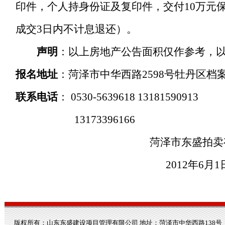
印件，个人持身份证及复印件，交付
10
万元
成交
3
日内不计息退还）。
声明
：以上房地产公告面积仅作参考，
报名地址
：菏泽市中华西路
2598
号牡丹区档
联系电话
：
0530-5639618 13181590913
13173396166
菏泽市东盛拍卖
2012
年
6
月
1
版权所有：山东东盛建设项目管理有限公司 地址：菏泽市中华西路138号 电话：0530-3