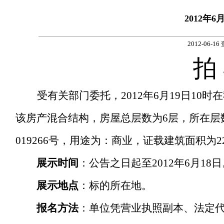
2012年
2012-06-16
拍
受有关部门委托，
2012
年
6
月
19
日
10
时在
该房产混合结构，房屋总层数为
6
层，所在层
019266
号，用途为：商业，证载建筑面积为
2
展示时间
：公告之日起至
2012
年
6
月
18
日
展示地点
：标的所在地。
报名方法
：单位凭营业执照副本、法定