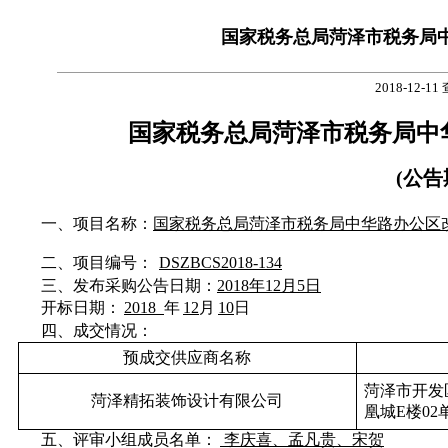
国家税务总局菏泽市税务局
2018-12-11
国家税务总局菏泽市税务局中
(公
一、项目名称
：
国家税务总局菏泽市税务局中华路办公区
二、项目编号：
DSZBCS2018-134
三、发布
采购
公告日期：
2018年12月5日
开标日期：
2018
年
12
月
10
日
四
、成交情况：
预
成交
供应商名称
菏泽市开发
菏泽精拓装饰设计有限公司
凰城E楼02单
五
、
评审
小组成员名单：
李庆喜、孟凡贵、宋贺