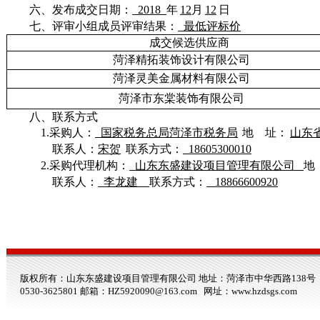
六
、
发布
成交日期：
2018
年
12
月
12
日
七
、
评审
小组成员评审结果：
最低评标价
成交候选供应商
菏泽精拓装饰设计有限公司
菏泽灵美金属材料有限公司
菏泽市东棠装饰有限公司
八
、联系方式
1.采购人：
国家税务总局菏泽市税务局
地 址：
山东
联系人：
宋贺
联系方式：
18605300010
2.采购代理机构：
山东东盛建设项目管理有限公司
地
联系人：
李龙建
联系方式：
18866600920
版权所有：山东东盛建设项目管理有限公司 地址：菏泽市中华西路138号 电话：0530-3
0530-3625801 邮箱：HZ5920090@163.com 网址：
www.hzdsgs.com