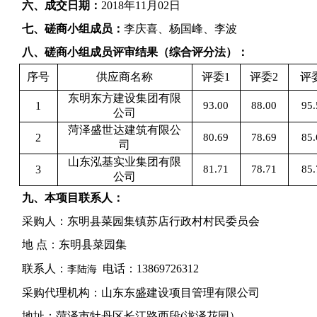
六
、成交日期：
201
8
年
11
月
02
日
七
、磋商小组成员：
李庆喜、杨国峰、李波
八、磋商小组成员评审结果（综合评分法）：
序号
供应商名称
评委1
评委2
评
东明东方建设集团有限
1
93.00
88.00
95.
公司
菏泽盛世达建筑有限公
2
80.69
78.69
85.
司
山东泓基实业集团有限
3
81.71
78.71
85.
公司
九
、本项目联系人：
采购人：
东明县菜园集镇苏店行政村村民委员会
地 点：
东明县菜园集
联系人：
电话：
13869726312
李陆海
采购代理机构：
山东东盛建设项目管理有限公司
地址：
菏泽市牡丹区长江路西段(泷泽花园）