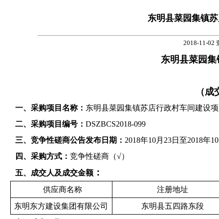
东明县菜园集镇苏
2018-11-02
东明县菜园集
（成
一
、采购项目名称：
东明县菜园集镇苏店行政村车间建设项
二
、采购项目编号：
DSZBCS2018-099
三
、竞争性磋商公告发布日期：
201
8
年
10
月
23
日至201
8
年
10
四
、采购方式：
竞争性磋商
（√）
：
五
、成交人及成交金额
供应商名称
注册地址
东明东方建设集团有限公司
东明县五四路东段