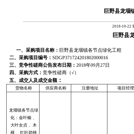
巨野县龙堌
2018-10-22
巨野县
一
、采购项目名称：
巨野县龙堌镇各节点绿化工程
二
、采购项目编号：
SDGP371724201802000016
三
、竞争性磋商公告发布日期：
201
8
年
09
月
27
日
四
、采购方式：
竞争性磋商
（√）
：
五
、成交人及成交金额
货物名称
供应商名称
注册地址
项目经理
龙堌镇各节点绿
化：金叶榆 、
大叶女贞 、木
槿 、红叶碧桃