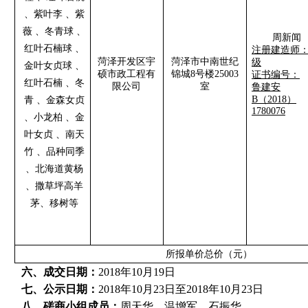
、紫叶李 、紫
薇 、冬青球 、
周新闻
红叶石楠球 、
注册建造师
菏泽开发区宇
菏泽市中南世纪
级
金叶女贞球 、
硕市政工程有
锦城8号楼25003
证书编号：
红叶石楠 、冬
限公司
室
鲁建安
B（2018）
青 、金森女贞
1780076
、小龙柏 、金
叶女贞 、南天
竹 、品种同季
、北海道黄杨
、撒草坪高羊
茅、移树等
所报单价总价（元）
六、成交日期：
2018年10月19日
七、公示日期：
2018年10月23日至2018年10月23日
八、磋商小组成员：
周天华、温增军、石振华